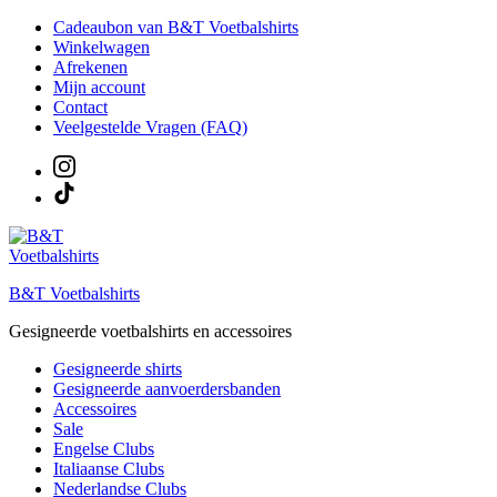
Ga
Cadeaubon van B&T Voetbalshirts
naar
Winkelwagen
de
Afrekenen
inhoud
Mijn account
Contact
Veelgestelde Vragen (FAQ)
B&T Voetbalshirts
Gesigneerde voetbalshirts en accessoires
Gesigneerde shirts
Gesigneerde aanvoerdersbanden
Accessoires
Sale
Engelse Clubs
Italiaanse Clubs
Nederlandse Clubs