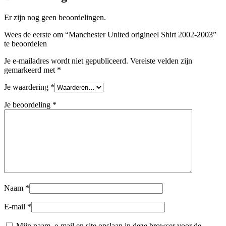
Er zijn nog geen beoordelingen.
Wees de eerste om “Manchester United origineel Shirt 2002-2003”
te beoordelen
Je e-mailadres wordt niet gepubliceerd.
Vereiste velden zijn
gemarkeerd met
*
Je waardering
*
Je beoordeling
*
Naam
*
E-mail
*
Mijn naam, e-mail en site opslaan in deze browser voor de