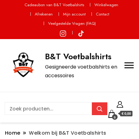
Cadeaubon van B&T Voetbalshirts
Winkelwagen
Afrekenen
Mijn account
Contact
Veelgestelde Vragen (FAQ)
B&T Voetbalshirts
Gesigneerde voetbalshirts en
accessoires
€ 0,00
0
Home
Welkom bij B&T Voetbalshirts