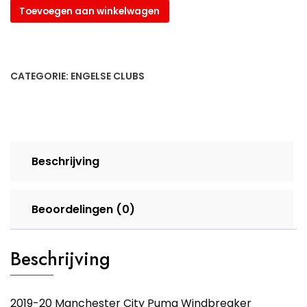
Manchester
Toevoegen aan winkelwagen
City
Puma
Windbreaker
Training
CATEGORIE:
ENGELSE CLUBS
Top
2019/2020
aantal
Beschrijving
Beoordelingen (0)
Beschrijving
2019-20 Manchester City Puma Windbreaker