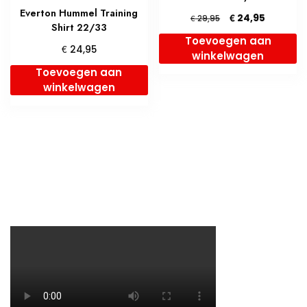
Everton Hummel Training
Oorspronkelijke
Huidige
€
24,95
€
29,95
Shirt 22/33
prijs
prijs
Toevoegen aan
was:
is:
€
24,95
winkelwagen
€ 29,95.
€ 24,95.
Toevoegen aan
winkelwagen