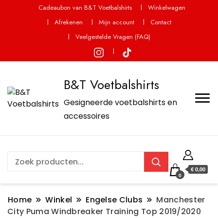
Cadeaubon van B&T Voetbalshirts
Winkelwagen
Afrekenen
Mijn account
Contact
Veelgestelde Vragen (FAQ)
B&T Voetbalshirts
Gesigneerde voetbalshirts en
accessoires
€ 0,00
0
Home
Winkel
Engelse Clubs
Manchester
City Puma Windbreaker Training Top 2019/2020