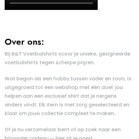
Over ons:
Bij B&T Voetbalshirts scoor je unieke, gesigneerde
voetbalshirts tegen scherpe prijzen.
Wat begon als een hobby tussen vader en zoon, is
uitgegroeid tot een webshop met één doel: jou
helpen aan een exclusief shirt dat je nergens
anders vindt. Elk item is met zorg geselecteerd en
klaar om jouw collectie compleet te maken.
Of je nu verzamelaar bent of op zoek naar een
bijzonder cadeau — hier zit je goed.