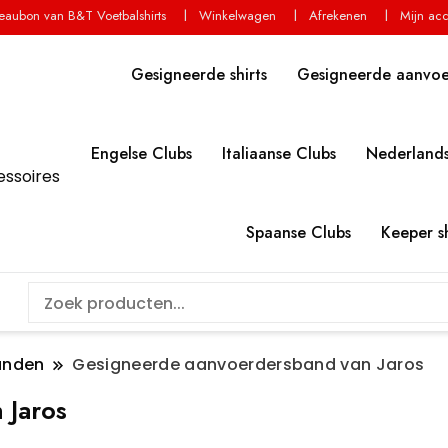
aubon van B&T Voetbalshirts
Winkelwagen
Afrekenen
Mijn ac
Gesigneerde shirts
Gesigneerde aanvo
Engelse Clubs
Italiaanse Clubs
Nederlands
essoires
Spaanse Clubs
Keeper sh
anden
Gesigneerde aanvoerdersband van Jaros
 Jaros