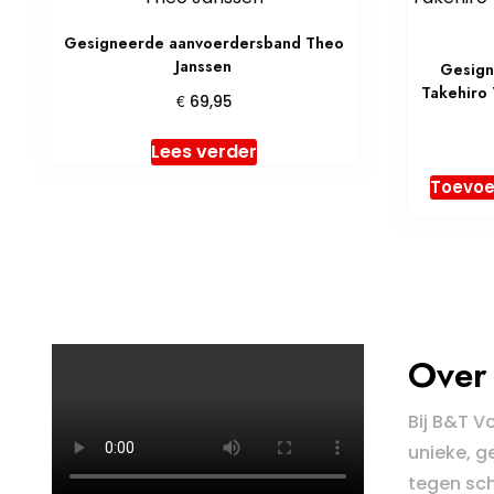
Gesigneerde aanvoerdersband Theo
Janssen
Gesign
Takehiro 
€
69,95
Lees verder
Toevoe
Over 
Bij B&T V
unieke, g
tegen sch