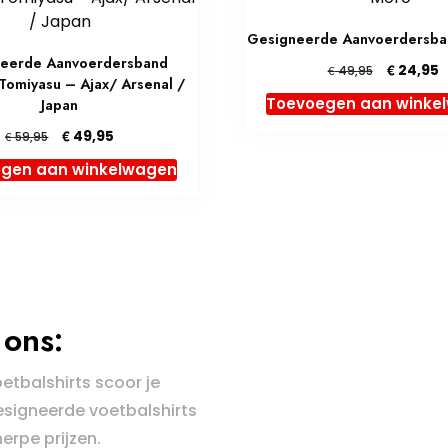
Gesigneerde Aanvoerdersba
eerde Aanvoerdersband
Oorspronk
H
€
24,95
€
49,95
Tomiyasu – Ajax/ Arsenal /
prijs
p
Toevoegen aan winke
Japan
was:
is
€ 49,95.
€
Oorspronkelijke
Huidige
€
49,95
€
59,95
prijs
prijs
gen aan winkelwagen
was:
is:
€ 59,95.
€ 49,95.
ons:
oetbalshirts scoor je
esigneerde voetbalshirts
erpe prijzen.