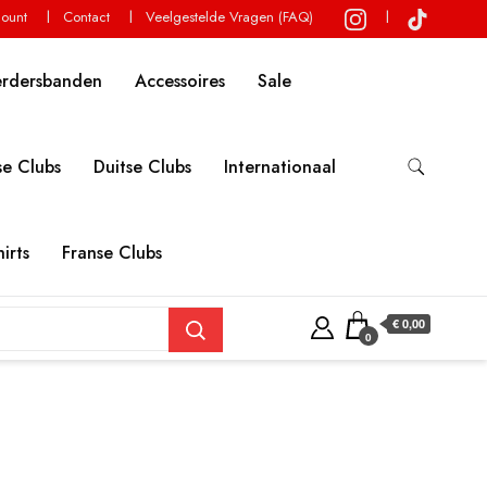
count
Contact
Veelgestelde Vragen (FAQ)
erdersbanden
Accessoires
Sale
e Clubs
Duitse Clubs
Internationaal
irts
Franse Clubs
€ 0,00
0