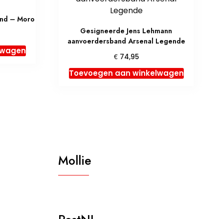
nd – Moro
Gesigneerde Jens Lehmann
elijke
uidige
aanvoerdersband Arsenal Legende
rijs
lwagen
:
€
74,95
 24,95.
Toevoegen aan winkelwagen
Mollie