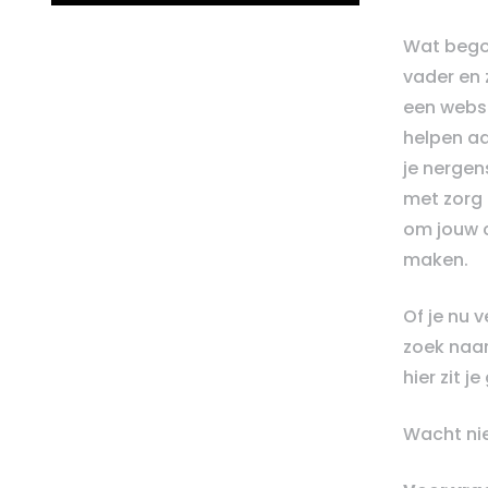
Wat bego
vader en 
een webs
helpen aa
je nergens
met zorg 
om jouw c
maken.
Of je nu 
zoek naar
hier zit j
Wacht nie