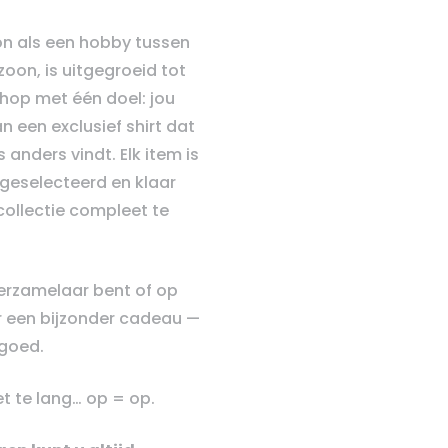
n als een hobby tussen
zoon, is uitgegroeid tot
hop met één doel: jou
n een exclusief shirt dat
 anders vindt. Elk item is
geselecteerd en klaar
ollectie compleet te
verzamelaar bent of op
 een bijzonder cadeau —
e goed.
t te lang… op = op.