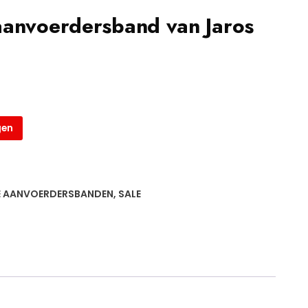
aanvoerdersband van Jaros
gen
E AANVOERDERSBANDEN
,
SALE