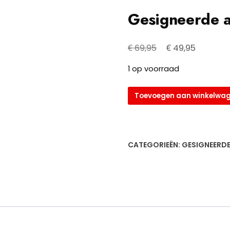
Gesigneerde 
Oorspronkelijke
Huidige
€
€
69,95
49,95
prijs
prijs
1 op voorraad
was:
is:
€ 69,95.
€ 49,95.
Gesigneerde
Toevoegen aan winkelwa
aanvoerdersband
van
Jaros
aantal
CATEGORIEËN:
GESIGNEERD