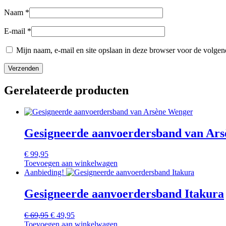
Naam
*
E-mail
*
Mijn naam, e-mail en site opslaan in deze browser voor de volgend
Gerelateerde producten
Gesigneerde aanvoerdersband van Ar
€
99,95
Toevoegen aan winkelwagen
Aanbieding!
Gesigneerde aanvoerdersband Itakura
Oorspronkelijke
Huidige
€
69,95
€
49,95
prijs
prijs
Toevoegen aan winkelwagen