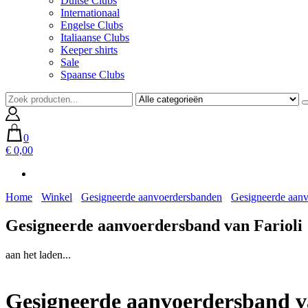
Duitse Clubs
Internationaal
Engelse Clubs
Italiaanse Clubs
Keeper shirts
Sale
Spaanse Clubs
0
€ 0,00
Home
Winkel
Gesigneerde aanvoerdersbanden
Gesigneerde aanv
Gesigneerde aanvoerdersband van Farioli
aan het laden...
Gesigneerde aanvoerdersband v