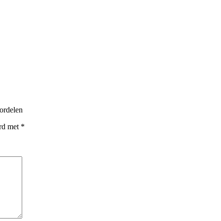
ordelen
erd met
*