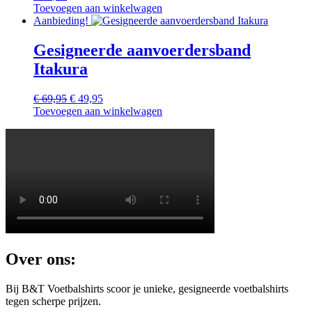
Toevoegen aan winkelwagen
Aanbieding!
Gesigneerde aanvoerdersband
Itakura
Oorspronkelijke
Huidige
€
69,95
€
49,95
prijs
prijs
Toevoegen aan winkelwagen
was:
is:
€ 69,95.
€ 49,95.
Over ons:
Bij B&T Voetbalshirts scoor je unieke, gesigneerde voetbalshirts
tegen scherpe prijzen.