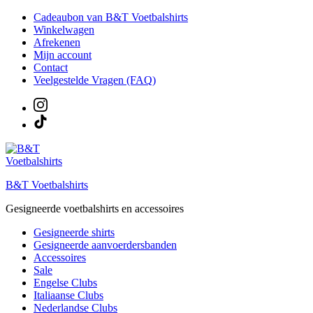
Ga
Cadeaubon van B&T Voetbalshirts
naar
Winkelwagen
de
Afrekenen
inhoud
Mijn account
Contact
Veelgestelde Vragen (FAQ)
B&T Voetbalshirts
Gesigneerde voetbalshirts en accessoires
Gesigneerde shirts
Gesigneerde aanvoerdersbanden
Accessoires
Sale
Engelse Clubs
Italiaanse Clubs
Nederlandse Clubs