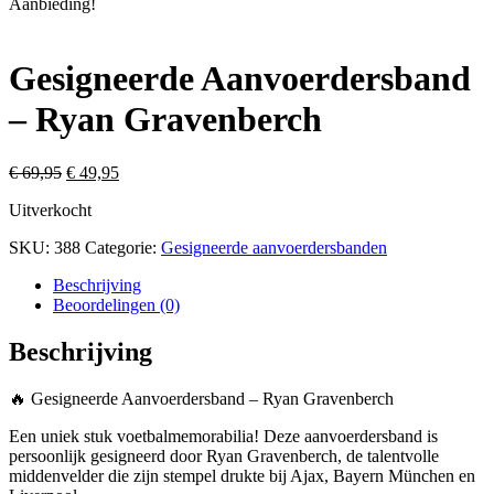
Aanbieding!
Gesigneerde Aanvoerdersband
– Ryan Gravenberch
Oorspronkelijke
Huidige
€
69,95
€
49,95
prijs
prijs
Uitverkocht
was:
is:
€ 69,95.
€ 49,95.
SKU:
388
Categorie:
Gesigneerde aanvoerdersbanden
Beschrijving
Beoordelingen (0)
Beschrijving
🔥 Gesigneerde Aanvoerdersband – Ryan Gravenberch
Een uniek stuk voetbalmemorabilia! Deze aanvoerdersband is
persoonlijk gesigneerd door Ryan Gravenberch, de talentvolle
middenvelder die zijn stempel drukte bij Ajax, Bayern München en