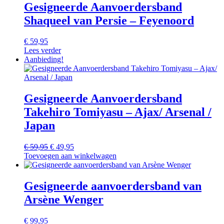
Gesigneerde Aanvoerdersband
Shaqueel van Persie – Feyenoord
€
59,95
Lees verder
Aanbieding!
Gesigneerde Aanvoerdersband
Takehiro Tomiyasu – Ajax/ Arsenal /
Japan
Oorspronkelijke
Huidige
€
59,95
€
49,95
prijs
prijs
Toevoegen aan winkelwagen
was:
is:
€ 59,95.
€ 49,95.
Gesigneerde aanvoerdersband van
Arsène Wenger
€
99,95