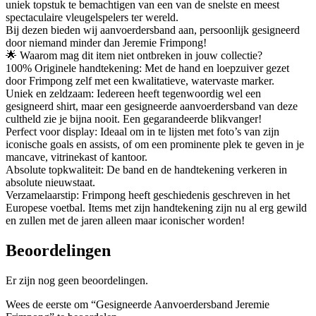
uniek topstuk te bemachtigen van een van de snelste en meest
spectaculaire vleugelspelers ter wereld.
Bij dezen bieden wij aanvoerdersband aan, persoonlijk gesigneerd
door niemand minder dan Jeremie Frimpong!
🌟 Waarom mag dit item niet ontbreken in jouw collectie?
100% Originele handtekening: Met de hand en loepzuiver gezet
door Frimpong zelf met een kwalitatieve, watervaste marker.
Uniek en zeldzaam: Iedereen heeft tegenwoordig wel een
gesigneerd shirt, maar een gesigneerde aanvoerdersband van deze
cultheld zie je bijna nooit. Een gegarandeerde blikvanger!
Perfect voor display: Ideaal om in te lijsten met foto’s van zijn
iconische goals en assists, of om een prominente plek te geven in je
mancave, vitrinekast of kantoor.
Absolute topkwaliteit: De band en de handtekening verkeren in
absolute nieuwstaat.
Verzamelaarstip: Frimpong heeft geschiedenis geschreven in het
Europese voetbal. Items met zijn handtekening zijn nu al erg gewild
en zullen met de jaren alleen maar iconischer worden!
Beoordelingen
Er zijn nog geen beoordelingen.
Wees de eerste om “Gesigneerde Aanvoerdersband Jeremie