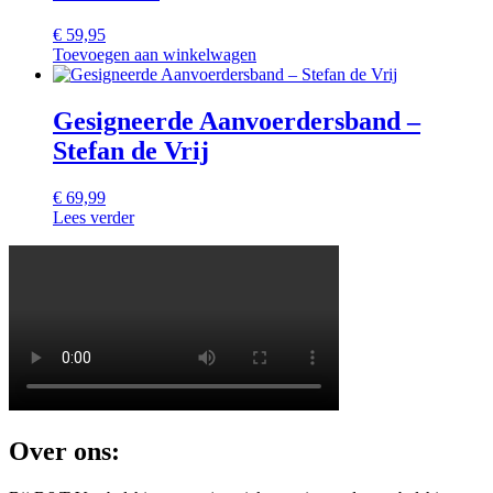
€
59,95
Toevoegen aan winkelwagen
Gesigneerde Aanvoerdersband –
Stefan de Vrij
€
69,99
Lees verder
Over ons: