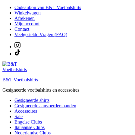
Ga
Cadeaubon van B&T Voetbalshirts
naar
Winkelwagen
de
Afrekenen
inhoud
Mijn account
Contact
Veelgestelde Vragen (FAQ)
B&T Voetbalshirts
Gesigneerde voetbalshirts en accessoires
Gesigneerde shirts
Gesigneerde aanvoerdersbanden
Accessoires
Sale
Engelse Clubs
Italiaanse Clubs
Nederlandse Clubs