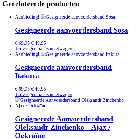
Gerelateerde producten
Aanbieding!
Gesigneerde aanvoerdersband Sosa
Oorspronkelijke
Huidige
€
69,95
€
49,95
prijs
prijs
Toevoegen aan winkelwagen
was:
is:
Aanbieding!
€ 69,95.
€ 49,95.
Gesigneerde aanvoerdersband
Itakura
Oorspronkelijke
Huidige
€
69,95
€
49,95
prijs
prijs
Toevoegen aan winkelwagen
was:
is:
€ 69,95.
€ 49,95.
Gesigneerde Aanvoerdersband
Oleksandr Zinchenko – Ajax /
Oekraïne