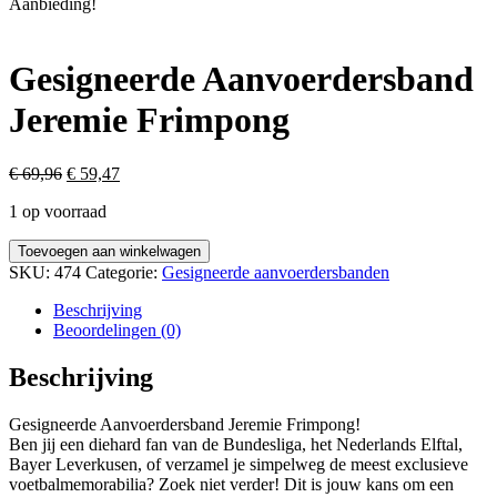
Aanbieding!
Gesigneerde Aanvoerdersband
Jeremie Frimpong
Oorspronkelijke
Huidige
€
69,96
€
59,47
prijs
prijs
1 op voorraad
was:
is:
€ 69,96.
€ 59,47.
Gesigneerde
Toevoegen aan winkelwagen
Aanvoerdersband
SKU:
474
Categorie:
Gesigneerde aanvoerdersbanden
Jeremie
Frimpong
Beschrijving
aantal
Beoordelingen (0)
Beschrijving
Gesigneerde Aanvoerdersband Jeremie Frimpong!
Ben jij een diehard fan van de Bundesliga, het Nederlands Elftal,
Bayer Leverkusen, of verzamel je simpelweg de meest exclusieve
voetbalmemorabilia? Zoek niet verder! Dit is jouw kans om een