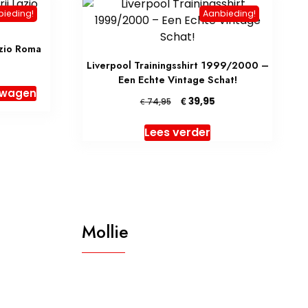
bieding!
Aanbieding!
azio Roma
Liverpool Trainingsshirt 1999/2000 –
elijke
Huidige
Een Echte Vintage Schat!
rijs
lwagen
s:
Oorspronkelijke
Huidige
€
39,95
€
74,95
 152,96.
prijs
prijs
was:
is:
Lees verder
€ 74,95.
€ 39,95.
Mollie