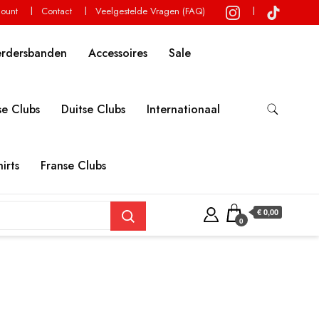
count
Contact
Veelgestelde Vragen (FAQ)
erdersbanden
Accessoires
Sale
e Clubs
Duitse Clubs
Internationaal
irts
Franse Clubs
€ 0,00
0