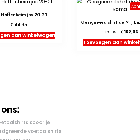
Aan
Hoffenheim jas 20-21
Gesigneerd shirt de Vrij L
€
44,95
Oorspronk
€
152,96
€
179,95
gen aan winkelwagen
prijs
p
Toevoegen aan winke
was:
i
€ 179,95.
€
ons:
oetbalshirts scoor je
esigneerde voetbalshirts
erpe prijzen.