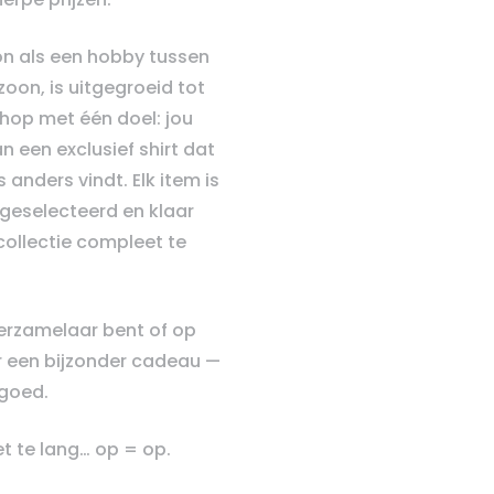
n als een hobby tussen
zoon, is uitgegroeid tot
hop met één doel: jou
n een exclusief shirt dat
 anders vindt. Elk item is
geselecteerd en klaar
ollectie compleet te
verzamelaar bent of op
 een bijzonder cadeau —
e goed.
t te lang… op = op.