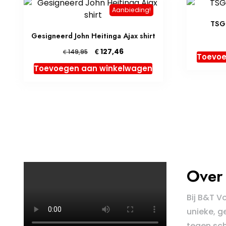
Aanbieding!
TSG 
Gesigneerd John Heitinga Ajax shirt
Oorspronkelijke
Huidige
€
127,46
€
149,95
Toevoe
prijs
prijs
Toevoegen aan winkelwagen
was:
is:
€ 149,95.
€ 127,46.
Over 
Bij B&T V
unieke, g
tegen sch