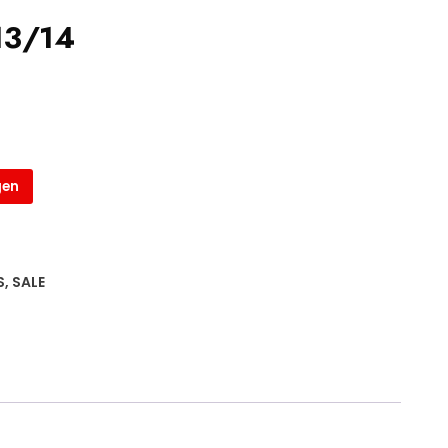
13/14
gen
S
,
SALE