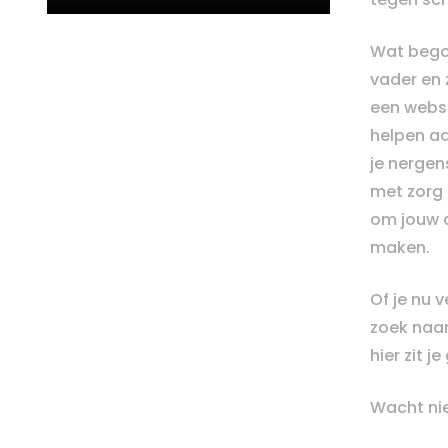
Wat bego
vader en 
een webs
helpen aa
je nergens
met zorg 
om jouw c
maken.
Of je nu 
zoek naar
hier zit j
Wacht nie