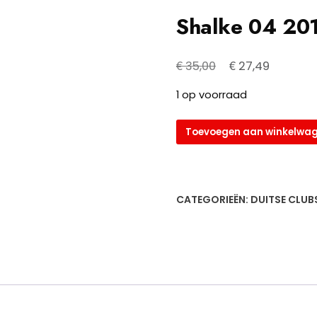
Shalke 04 20
Oorspronkelijke
Huidige
€
€
35,00
27,49
prijs
prijs
1 op voorraad
was:
is:
€ 35,00.
€ 27,49.
Shalke
Toevoegen aan winkelwa
04
2013/14
aantal
CATEGORIEËN:
DUITSE CLUB