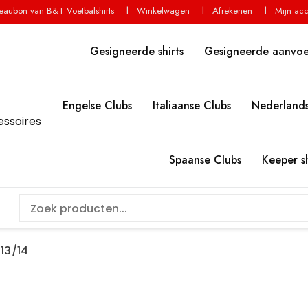
aubon van B&T Voetbalshirts
Winkelwagen
Afrekenen
Mijn ac
Gesigneerde shirts
Gesigneerde aanvo
Engelse Clubs
Italiaanse Clubs
Nederlands
essoires
Spaanse Clubs
Keeper sh
13/14