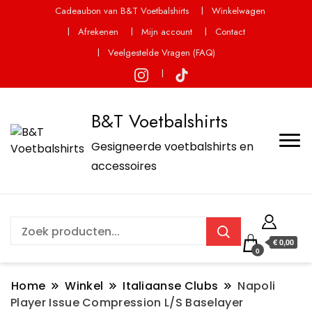
Cadeaubon van B&T Voetbalshirts
Winkelwagen
Afrekenen
Mijn account
Contact
Veelgestelde Vragen (FAQ)
B&T Voetbalshirts
Gesigneerde voetbalshirts en
accessoires
€ 0,00
0
Home
Winkel
Italiaanse Clubs
Napoli
Player Issue Compression L/S Baselayer