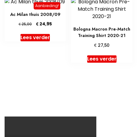
Aanbieding!
Ac Milan thuis 2008/09
Oorspronkelijke
Huidige
€
24,95
€
25,00
Bologna Macron Pre-Match
prijs
prijs
Training Shirt 2020-21
was:
is:
Lees verder
€ 25,00.
€ 24,95.
€
27,50
Lees verder