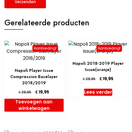
Gerelateerde producten
Aanbieding!
Aanbieding!
Napoli 2018-2019 Player
Issue(oranje)
Napoli Player Issue
Compression Baselayer
Oorspronkelijke
Huidige
€
19,95
€
29,95
2018/2019
prijs
prijs
was:
is:
Lees verder
Oorspronkelijke
Huidige
€
19,95
€
29,95
€ 29,95.
€ 19,95.
prijs
prijs
Toevoegen aan
was:
is:
winkelwagen
€ 29,95.
€ 19,95.