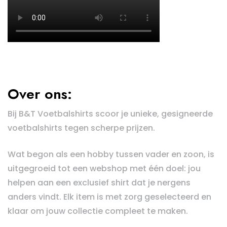
Over ons:
Bij B&T Voetbalshirts scoor je unieke, gesigneerde
voetbalshirts tegen scherpe prijzen.
Wat begon als een hobby tussen vader en zoon, is
uitgegroeid tot een webshop met één doel: jou
helpen aan een exclusief shirt dat je nergens
anders vindt. Elk item is met zorg geselecteerd en
klaar om jouw collectie compleet te maken.