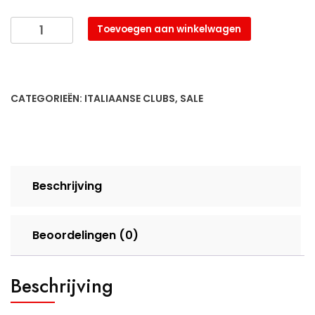
was:
is:
€ 29,95.
€ 19,95.
Napoli
Toevoegen aan winkelwagen
Player
Issue
Compression
L/S
CATEGORIEËN:
ITALIAANSE CLUBS
,
SALE
Baselayer
2018/2019
aantal
Beschrijving
Beoordelingen (0)
Beschrijving