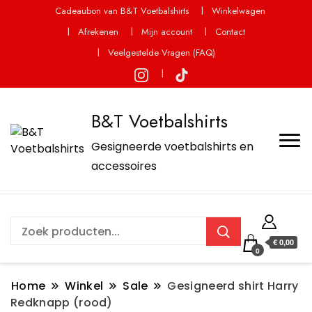
Cadeaubon van B&T Voetbalshirts
Winkelwagen
Afrekenen
Mijn account
Contact
Veelgestelde Vragen (FAQ)
B&T Voetbalshirts
Gesigneerde voetbalshirts en
accessoires
€ 0,00
0
Home
Winkel
Sale
Gesigneerd shirt Harry
Redknapp (rood)