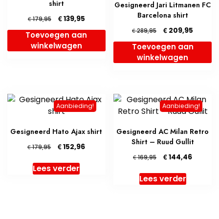
shirt
Gesigneerd Jari Litmanen FC
Barcelona shirt
Oorspronkelijke
Huidige
€
139,95
€
179,95
prijs
prijs
Oorspronkelijke
Huidig
€
209,95
€
289,95
Toevoegen aan
was:
is:
prijs
prijs
winkelwagen
Toevoegen aan
€ 179,95.
€ 139,95.
was:
is:
winkelwagen
€ 289,95.
€ 209,9
Aanbieding!
Aanbieding!
Gesigneerd Hato Ajax shirt
Gesigneerd AC Milan Retro
Shirt – Ruud Gullit
Oorspronkelijke
Huidige
€
152,96
€
179,95
prijs
prijs
Oorspronkelijke
Huidige
€
144,46
€
169,95
was:
is:
prijs
prijs
Lees verder
€ 179,95.
€ 152,96.
was:
is:
Lees verder
€ 169,95.
€ 144,4