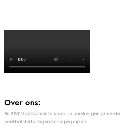
Over ons:
Bij B&T Voetbalshirts scoor je unieke, gesigneerde
voetbalshirts tegen scherpe prijzen.