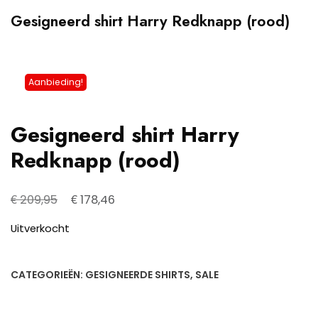
Gesigneerd shirt Harry Redknapp (rood)
Aanbieding!
Gesigneerd shirt Harry
Redknapp (rood)
Oorspronkelijke
Huidige
€
€
209,95
178,46
prijs
prijs
Uitverkocht
was:
is:
€ 209,95.
€ 178,46.
CATEGORIEËN:
GESIGNEERDE SHIRTS
,
SALE