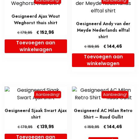
Aanbieding!
Aanbieding!
Gesigneerd Ajax Wout
Weghorst thuis shirt
Gesigneerd Andy van der
Meyde Nederlands elftal
Oorspronkelijke
Huidige
€
152,96
€
179,95
shirt
prijs
prijs
Toevoegen aan
was:
is:
Oorspronkelijke
Huidige
€
144,46
€
169,95
winkelwagen
€ 179,95.
€ 152,96.
prijs
prijs
Toevoegen aan
was:
is:
winkelwagen
€ 169,95.
€ 144,4
Aanbieding!
Aanbieding!
Gesigneerd Sjaak Swart Ajax
Gesigneerd AC Milan Retro
shirt
Shirt – Ruud Gullit
Oorspronkelijke
Huidige
Oorspronkelijke
Huidige
€
€
139,95
144,46
€
€
179,95
169,95
prijs
prijs
prijs
prijs
Toevoegen aan
was:
is:
was:
is: