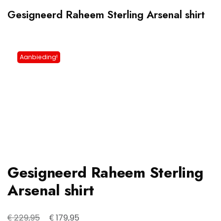
Gesigneerd Raheem Sterling Arsenal shirt
Aanbieding!
Gesigneerd Raheem Sterling
Arsenal shirt
Oorspronkelijke
Huidige
€
€
229,95
179,95