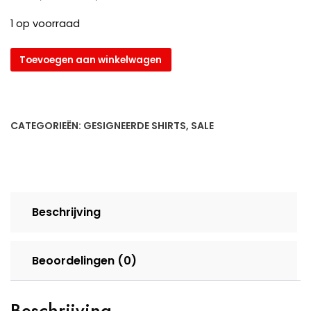
prijs
prijs
1 op voorraad
was:
is:
€ 229,95.
€ 179,95.
Gesigneerd
Toevoegen aan winkelwagen
Raheem
Sterling
Arsenal
shirt
CATEGORIEËN:
GESIGNEERDE SHIRTS
,
SALE
aantal
Beschrijving
Beoordelingen (0)
Beschrijving