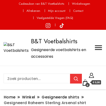
Cadeaubon van B&T Voetbalshirts
Winkelwagen
Afrekenen
Mijn account
Contact
Veelgestelde Vragen (FAQ)
B&T Voetbalshirts
Gesigneerde voetbalshirts en
accessoires
€ 0,00
0
Home
Winkel
Gesigneerde shirts
Gesigneerd Raheem Sterling Arsenal shirt