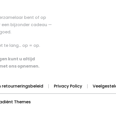
verzamelaar bent of op
 een bijzonder cadeau —
e goed.
t te lang… op = op.
en kunt u altijd
met ons opnemen.
 retourneringsbeleid
Privacy Policy
Veelgestel
radiënt Themes