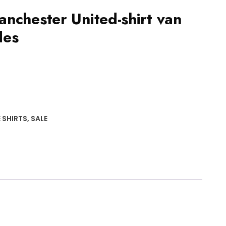
nchester United-shirt van
des
e
6.
 SHIRTS
,
SALE