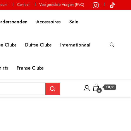
count
Contact
Veelgestelde Vragen (FAQ)
erdersbanden
Accessoires
Sale
e Clubs
Duitse Clubs
Internationaal
irts
Franse Clubs
€ 0,00
0