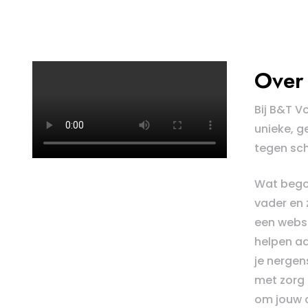
Over 
Bij B&T V
unieke, g
tegen sch
Wat bego
vader en 
een webs
helpen aa
je nergens
met zorg 
om jouw c