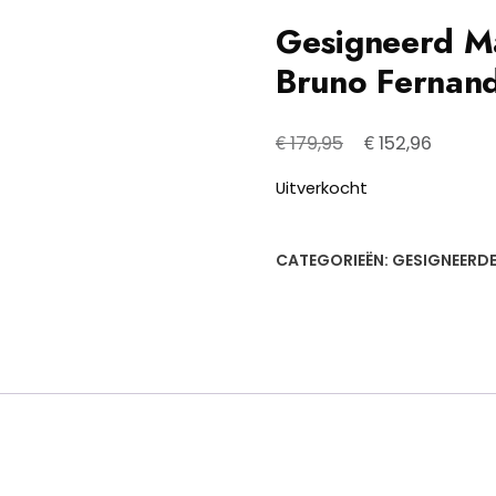
Gesigneerd Ma
Bruno Fernan
Oorspronkelijk
Huidige
€
€
179,95
152,96
prijs
prijs
Uitverkocht
was:
is:
€ 179,95.
€ 152,9
CATEGORIEËN:
GESIGNEERDE