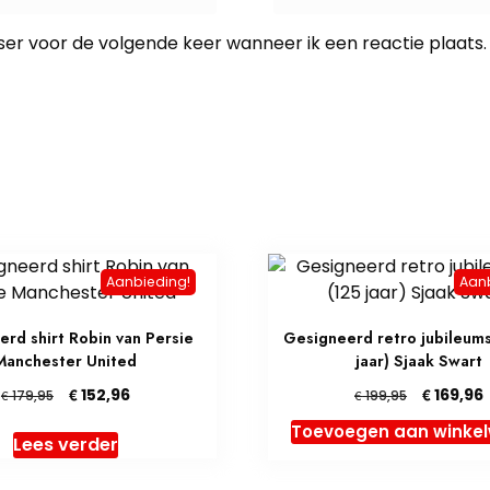
ser voor de volgende keer wanneer ik een reactie plaats.
Aanbieding!
Aan
rd shirt Robin van Persie
Gesigneerd retro jubileums
Manchester United
jaar) Sjaak Swart
Oorspronkelijke
Huidige
Oorspronk
€
€
152,96
169,96
€
€
179,95
199,95
prijs
prijs
prijs
p
Toevoegen aan winke
was:
is:
was:
i
Lees verder
€ 179,95.
€ 152,96.
€ 199,95.