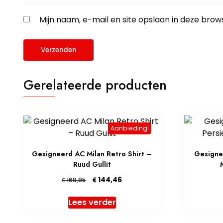
Mijn naam, e-mail en site opslaan in deze brow
Gerelateerde producten
Aanbieding!
Gesigneerd AC Milan Retro Shirt –
Gesignee
Ruud Gullit
Oorspronkelijke
Huidige
€
144,46
€
169,95
prijs
prijs
was:
is:
Lees verder
€ 169,95.
€ 144,46.