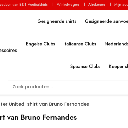
aubon van B&T Voetbalshirts
Winkelwagen
Afrekenen
Mijn ac
Gesigneerde shirts
Gesigneerde aanvo
Engelse Clubs
Italiaanse Clubs
Nederlands
essoires
Spaanse Clubs
Keeper sh
er United-shirt van Bruno Fernandes
rt van Bruno Fernandes