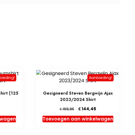
bieding!
Aanbieding!
hirt (125
Gesigneerd Steven Bergwijn Ajax
2023/2024 Shirt
elijke
Huidige
Oorspronkelijke
Huidige
€
144,46
€
169,95
rijs
prijs
prijs
lwagen
Toevoegen aan winkelwagen
s:
was:
is:
€ 169,96.
€ 169,95.
€ 144,46.