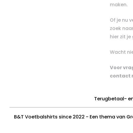
maken.
Of je nu 
zoek naar
hier zit j
Wacht nie
Voor vrag
contact 
Terugbetaal- en
B&T Voetbalshirts since 2022 - Een thema van G