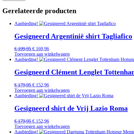
Gerelateerde producten
Aanbieding!
Gesigneerd Argentinië shirt Tagliafico
Oorspronkelijke
Huidige
€
199,95
€
169,96
prijs
prijs
Toevoegen aan winkelwagen
was:
is:
Aanbieding!
€ 199,95.
€ 169,96.
Gesigneerd Clément Lenglet Tottenha
Oorspronkelijke
Huidige
€
179,95
€
152,96
prijs
prijs
Toevoegen aan winkelwagen
was:
is:
Aanbieding!
€ 179,95.
€ 152,96.
Gesigneerd shirt de Vrij Lazio Roma
Oorspronkelijke
Huidige
€
179,95
€
152,96
prijs
prijs
Toevoegen aan winkelwagen
was:
is:
Aanbieding!