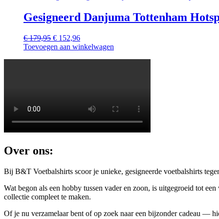
€ 179,95.
€ 152,96.
Gesigneerd Danjuma Tottenham Hots
Oorspronkelijke
Huidige
€
179,95
€
152,96
prijs
prijs
Toevoegen aan winkelwagen
was:
is:
€ 179,95.
€ 152,96.
Over ons:
Bij B&T Voetbalshirts scoor je unieke, gesigneerde voetbalshirts tege
Wat begon als een hobby tussen vader en zoon, is uitgegroeid tot een 
collectie compleet te maken.
Of je nu verzamelaar bent of op zoek naar een bijzonder cadeau — hie