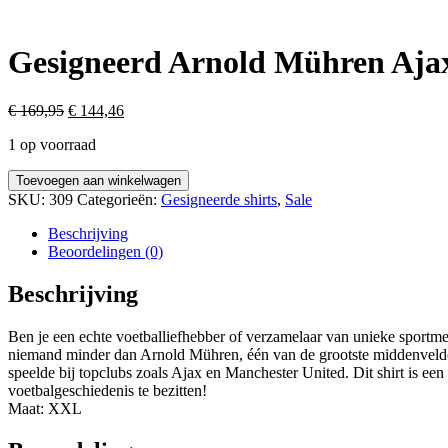
Gesigneerd Arnold Mühren Ajax
Oorspronkelijke
Huidige
€
169,95
€
144,46
prijs
prijs
1 op voorraad
was:
is:
€ 169,95.
€ 144,46.
Gesigneerd
Toevoegen aan winkelwagen
Arnold
SKU:
309
Categorieën:
Gesigneerde shirts
,
Sale
Mühren
Ajax
Beschrijving
Shirt
Beoordelingen (0)
aantal
Beschrijving
Ben je een echte voetballiefhebber of verzamelaar van unieke sportmem
niemand minder dan Arnold Mühren, één van de grootste middenvelder
speelde bij topclubs zoals Ajax en Manchester United. Dit shirt is ee
voetbalgeschiedenis te bezitten!
Maat: XXL