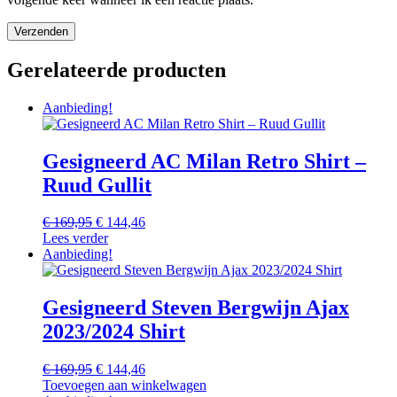
Gerelateerde producten
Aanbieding!
Gesigneerd AC Milan Retro Shirt –
Ruud Gullit
Oorspronkelijke
Huidige
€
169,95
€
144,46
prijs
prijs
Lees verder
was:
is:
Aanbieding!
€ 169,95.
€ 144,46.
Gesigneerd Steven Bergwijn Ajax
2023/2024 Shirt
Oorspronkelijke
Huidige
€
169,95
€
144,46
prijs
prijs
Toevoegen aan winkelwagen