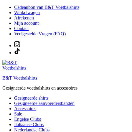
Ga
Cadeaubon van B&T Voetbalshirts
naar
Winkelwagen
de
Afrekenen
inhoud
Mijn account
Contact
Veelgestelde Vragen (FAQ)
B&T Voetbalshirts
Gesigneerde voetbalshirts en accessoires
Gesigneerde shirts
Gesigneerde aanvoerdersbanden
Accessoires
Sale
Engelse Clubs
Italiaanse Clubs
Nederlandse Clubs