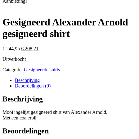
Aanbieding!
Gesigneerd Alexander Arnold
gesigneerd shirt
Oorspronkelijke
Huidige
€
244,95
€
208,21
prijs
prijs
Uitverkocht
was:
is:
€ 244,95.
€ 208,21.
Categorie:
Gesigneerde shirts
Beschrijving
Beoordelingen (0)
Beschrijving
Mooi ingelijst gesigneerd shirt van Alexander Arnold.
Met een coa erbij.
Beoordelingen