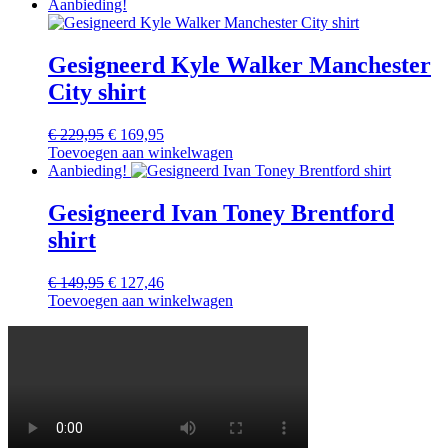
was:
is:
Aanbieding!
€ 169,95.
€ 144,46.
Gesigneerd Kyle Walker Manchester
City shirt
Oorspronkelijke
Huidige
€
229,95
€
169,95
prijs
prijs
Toevoegen aan winkelwagen
was:
is:
Aanbieding!
€ 229,95.
€ 169,95.
Gesigneerd Ivan Toney Brentford
shirt
Oorspronkelijke
Huidige
€
149,95
€
127,46
prijs
prijs
Toevoegen aan winkelwagen
was:
is:
€ 149,95.
€ 127,46.