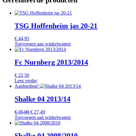
TSG Hoffenheim jas 20-21
€
44,95
Toevoegen aan winkelwagen
Fc Nurnberg 2013/2014
€
22,50
Lees verder
Aanbieding!
Shalke 04 2013/14
Oorspronkelijke
Huidige
€
35,00
€
27,49
prijs
prijs
Toevoegen aan winkelwagen
was:
is:
€ 35,00.
€ 27,49.
Shalke 04 2008/2010