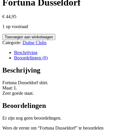
Fortuna Dusseldorf
€
44,95
1 op voorraad
Fortuna
Toevoegen aan winkelwagen
Dusseldorf
Categorie:
Duitse Clubs
aantal
Beschrijving
Beoordelingen (0)
Beschrijving
Fortuna Dusseldorf shirt.
Maat: L
Zeer goede staat.
Beoordelingen
Er zijn nog geen beoordelingen.
Wees de eerste om “Fortuna Dusseldorf” te beoordelen