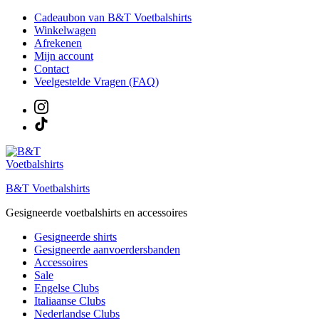
Ga
Cadeaubon van B&T Voetbalshirts
naar
Winkelwagen
de
Afrekenen
inhoud
Mijn account
Contact
Veelgestelde Vragen (FAQ)
B&T Voetbalshirts
Gesigneerde voetbalshirts en accessoires
Gesigneerde shirts
Gesigneerde aanvoerdersbanden
Accessoires
Sale
Engelse Clubs
Italiaanse Clubs
Nederlandse Clubs