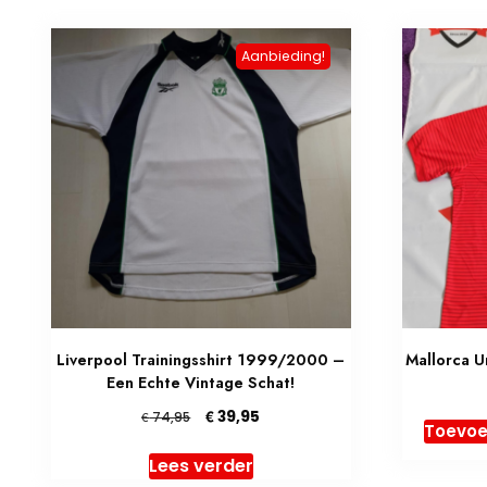
Aanbieding!
Liverpool Trainingsshirt 1999/2000 –
Mallorca U
Een Echte Vintage Schat!
Oorspronkelijke
Huidige
€
39,95
€
74,95
Toevoe
prijs
prijs
was:
is:
Lees verder
€ 74,95.
€ 39,95.