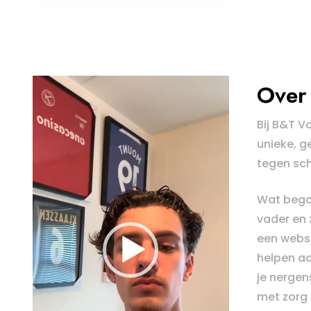
Videospeler
Over 
Bij B&T V
unieke, g
tegen sch
Wat bego
vader en 
een webs
helpen aa
je nergens
met zorg 