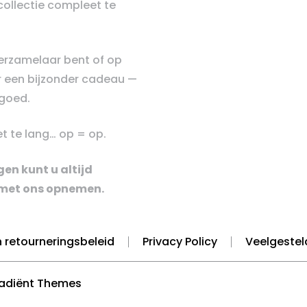
ollectie compleet te
verzamelaar bent of op
 een bijzonder cadeau —
e goed.
t te lang… op = op.
en kunt u altijd
met ons opnemen.
 retourneringsbeleid
Privacy Policy
Veelgestel
radiënt Themes