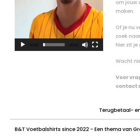
om jouw c
maken.
Of je nu 
zoek naar
hier zit j
00:00
00:53
Wacht nie
Voor vrag
contact 
Terugbetaal- en
B&T Voetbalshirts since 2022 - Een thema van G