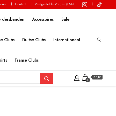
count
Contact
Veelgestelde Vragen (FAQ)
erdersbanden
Accessoires
Sale
e Clubs
Duitse Clubs
Internationaal
irts
Franse Clubs
€ 0,00
0