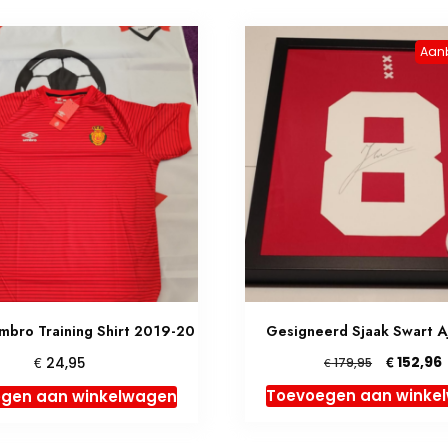
Aan
mbro Training Shirt 2019-20
Gesigneerd Sjaak Swart Aj
Oorspronk
€
€
152,96
24,95
€
179,95
prijs
p
Toevoegen aan winke
gen aan winkelwagen
was:
i
€ 179,95.
€