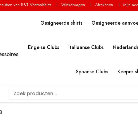
aubon van B&T Voetbalshirts
Winkelwagen
Afrekenen
Mijn ac
Gesigneerde shirts
Gesigneerde aanvo
Engelse Clubs
Italiaanse Clubs
Nederlands
essoires
Spaanse Clubs
Keeper sh
8