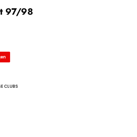
rt 97/98
gen
E CLUBS