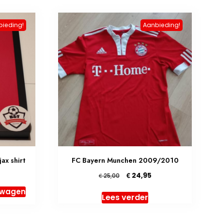
bieding!
Aanbieding!
ax shirt
FC Bayern Munchen 2009/2010
elijke
Huidige
Oorspronkelijke
Huidige
€
24,95
€
25,00
rijs
prijs
prijs
lwagen
s:
was:
is:
Lees verder
 152,96.
€ 25,00.
€ 24,95.