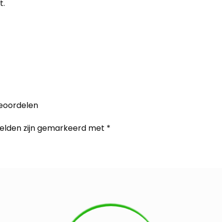
t.
beoordelen
velden zijn gemarkeerd met
*