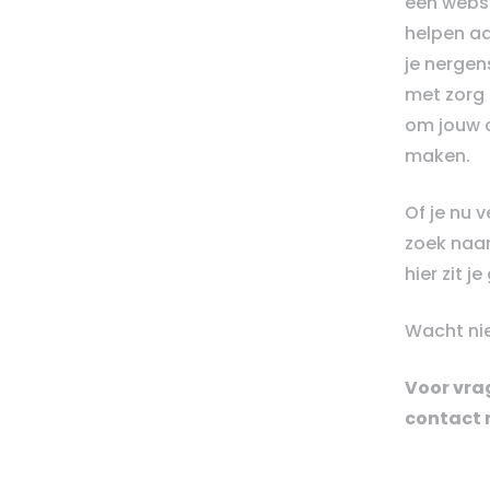
een webs
helpen aa
je nergens
met zorg 
om jouw c
maken.
Of je nu 
zoek naar
hier zit j
Wacht nie
Voor vrag
contact 