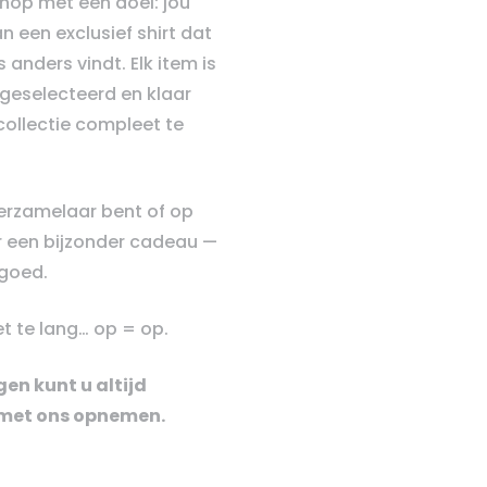
hop met één doel: jou
n een exclusief shirt dat
 anders vindt. Elk item is
geselecteerd en klaar
ollectie compleet te
verzamelaar bent of op
 een bijzonder cadeau —
e goed.
t te lang… op = op.
en kunt u altijd
met ons opnemen.