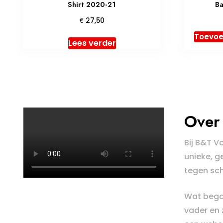
Shirt 2020-21
Ba
€
27,50
Toevoe
Lees verder
Over 
Bij B&T V
unieke, g
tegen sch
Wat bego
vader en 