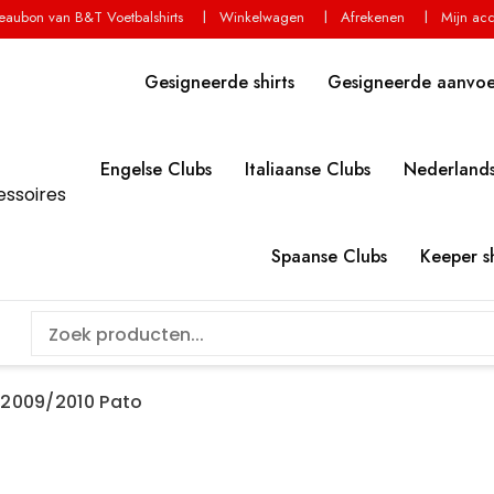
aubon van B&T Voetbalshirts
Winkelwagen
Afrekenen
Mijn ac
Gesigneerde shirts
Gesigneerde aanvo
Engelse Clubs
Italiaanse Clubs
Nederlands
essoires
Spaanse Clubs
Keeper sh
 2009/2010 Pato