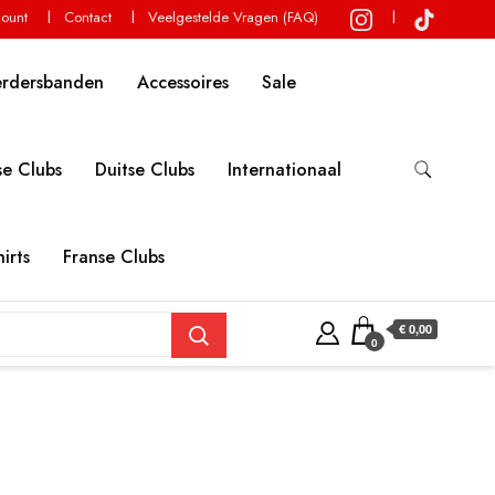
count
Contact
Veelgestelde Vragen (FAQ)
erdersbanden
Accessoires
Sale
e Clubs
Duitse Clubs
Internationaal
irts
Franse Clubs
€ 0,00
0