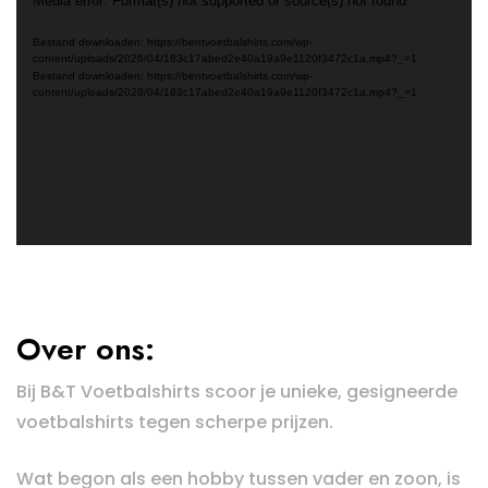
Videospeler
Media error: Format(s) not supported or source(s) not found
Bestand downloaden: https://bentvoetbalshirts.com/wp-
content/uploads/2026/04/183c17abed2e40a19a9e1120f3472c1a.mp4?_=1
Bestand downloaden: https://bentvoetbalshirts.com/wp-
content/uploads/2026/04/183c17abed2e40a19a9e1120f3472c1a.mp4?_=1
Over ons:
Bij B&T Voetbalshirts scoor je unieke, gesigneerde
voetbalshirts tegen scherpe prijzen.
Wat begon als een hobby tussen vader en zoon, is