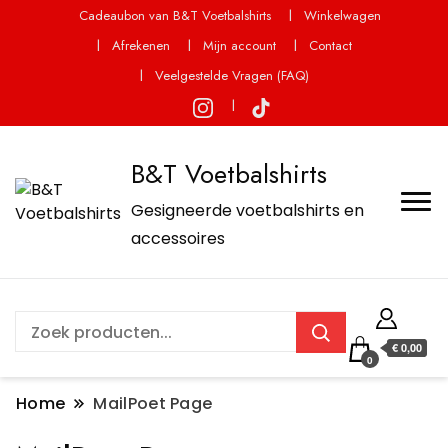
Cadeaubon van B&T Voetbalshirts
Winkelwagen
Afrekenen
Mijn account
Contact
Veelgestelde Vragen (FAQ)
B&T Voetbalshirts
Gesigneerde voetbalshirts en
accessoires
€ 0,00
0
Home
MailPoet Page